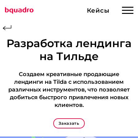
Кейсы
Кейсы
Готовые решения
Разработка лендинга
на Тильде
Услуги
Сервисы
Разработка ИИ
Сервисы и решения
Создаем креативные продающие
Создание сайтов
лендинги на Tilda с использованием
различных инструментов, что позволяет
О компании
Продвижение
добиться быстрого привлечения новых
клиентов.
Магазин
Web-приложения
и корпоративные
Заказать
Контакты
порталы