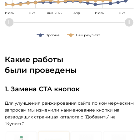
Апр.
Июль
Окт.
Апр.
Июль
Окт.
нв. 2023
Янв. 2022
L
Прогноз
Наш результат
Какие работы
были проведены
1. Замена CTA кнопок
Для улучшения ранжирования сайта по коммерческим
запросам мы изменили наименование кнопки на
разводящих страницах каталога с “Добавить” на
“Купить”.