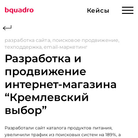
Кейсы
Кейсы
Готовые решения
разработка сайта, поисковое продвижение,
техподдержка, email-маркетинг
Услуги
Сервисы
Разработка и
Разработка ИИ
продвижение
Сервисы и решения
Создание сайтов
интернет-магазина
О компании
“Кремлевский
Продвижение
выбор”
Магазин
Web-приложения
и корпоративные
Контакты
Разработали сайт каталога продуктов питания,
порталы
увеличили трафик из поисковых систем на 189%, а