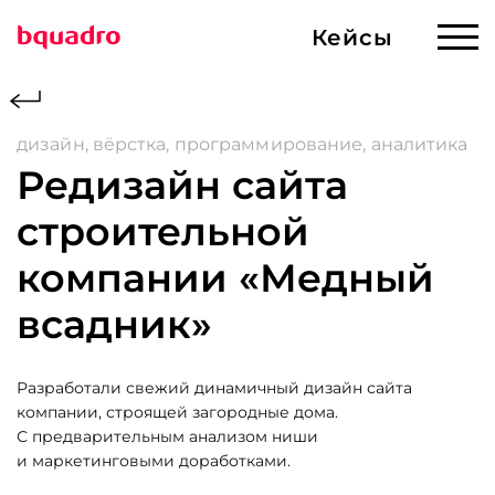
Кейсы
Кейсы
Готовые решения
дизайн, вёрстка, программирование, аналитика
Редизайн сайта
Услуги
Сервисы
Разработка ИИ
строительной
Сервисы и решения
компании «Медный
Создание сайтов
всадник»
О компании
Продвижение
Разработали свежий динамичный дизайн сайта
Магазин
Web-приложения
компании, строящей загородные дома.
и корпоративные
С предварительным анализом ниши
Контакты
и маркетинговыми доработками.
порталы