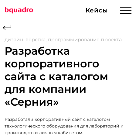
Кейсы
Кейсы
Готовые решения
дизайн, вёрстка, программирование проекта
Разработка
Услуги
Сервисы
Разработка ИИ
корпоративного
Сервисы и решения
сайта с каталогом
Создание сайтов
для компании
О компании
Продвижение
«Серния»
Магазин
Web-приложения
и корпоративные
Разработали корпоративный сайт с каталогом
Контакты
технологического оборудования для лабораторий и
порталы
производств и личным кабинетом.