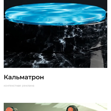
Техподдержка
и развитие
Битрикс 24
Кальматрон
контекстная реклама