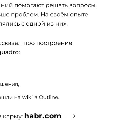
и развитие
аний помогают решать вопросы.
ьше проблем. На своём опыте
лялись с одной из них.
рование сервера
ассказал про построение
uadro:
Техподдержка Битрикс24
ешения,
шли на wiki в Outline.
habr.com
в карму: