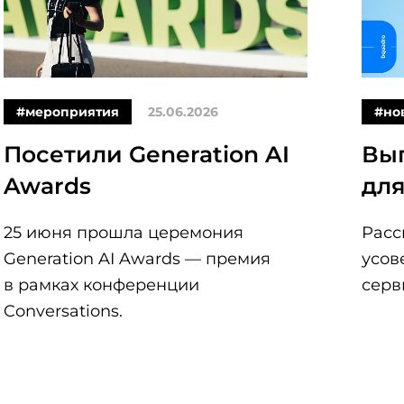
#мероприятия
25.06.2026
#но
Посетили Generation AI
Вы
Awards
для
25 июня прошла церемония
Расс
Generation AI Awards — премия
усов
в рамках конференции
серв
Conversations.