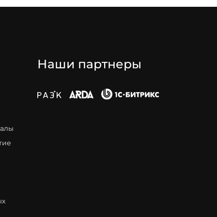
Наши партнеры
талы
тие
ых