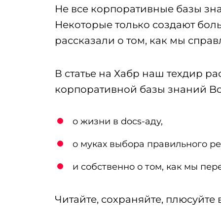
ии
Техподдержка 
Не все корпоративные базы зн
ы
1С‑Битрикс
Некоторые только создают бол
рассказали о том, как мы справ
Системное администри
рпоративные
В статье на Хабр наш техдир р
Битрикс 24
корпоративной базы знаний Bq
Тарифы Битрикс24
о жизни в docs-аду,
аркетплейсов
о муках выбора правильного р
и собственно о том, как мы пере
ов
Читайте, сохраняйте, плюсуйте 
налитика