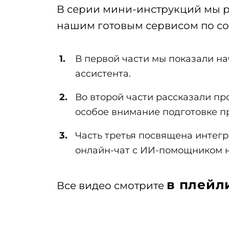
ии
Техподдержка 
В серии мини-инструкций мы 
ы
1С‑Битрикс
нашим готовым сервисом по со
Системное администри
рпоративные
В первой части мы показали н
ассистента.
Битрикс 24
Во второй части рассказали пр
особое внимание подготовке п
Тарифы Битрикс24
Часть третья посвящена интегр
аркетплейсов
онлайн-чат с ИИ-помощником н
в плейл
Все видео смотрите
ов
налитика