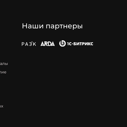
Наши партнеры
талы
тие
ых