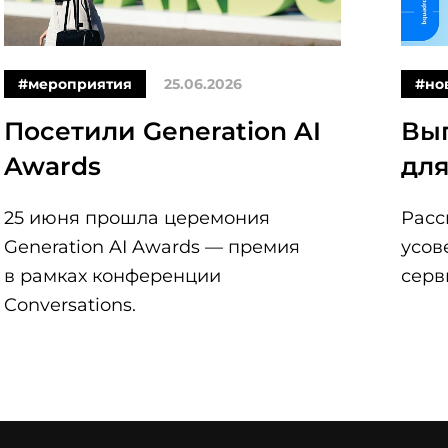
#мероприятия
25.06.2026
#но
Посетили Generation AI
Вы
Awards
для
25 июня прошла церемония
Расс
Generation AI Awards — премия
усов
в рамках конференции
серв
Conversations.