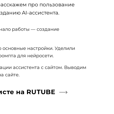
и развитие
расскажем про пользование
зданию AI-ассистента.
рование сервера
ачало работы — создание
о основные настройки. Уделили
ромпта для нейросети.
Техподдержка Битрикс24
ации ассистента с сайтом. Выводим
а сайте.
исте на RUTUBE