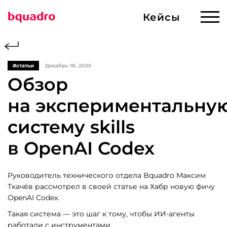
Кейсы
Кейсы
Готовые решения
#статьи
Декабрь 18, 2025
Обзор
Услуги
Сервисы
Разработка ИИ
на экспериментальну
Сервисы и решения
систему skills
Создание сайтов
в OpenAI Codex
О компании
Продвижение
Руководитель технического отдела Bquadro Максим
Магазин
Web-приложения
Ткачёв рассмотрел в своей статье на Хабр новую фичу
и корпоративные
OpenAI Codex.
Контакты
порталы
Такая система — это шаг к тому, чтобы ИИ-агенты
работали с инструментами